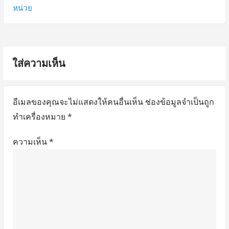
ว
u
x
หน่วย
s
t
เ
p
p
รื่
o
o
ใส่ความเห็น
อ
s
s
t
t
ง
:
:
อีเมลของคุณจะไม่แสดงให้คนอื่นเห็น
ช่องข้อมูลจำเป็นถูก
ทำเครื่องหมาย
*
ความเห็น
*