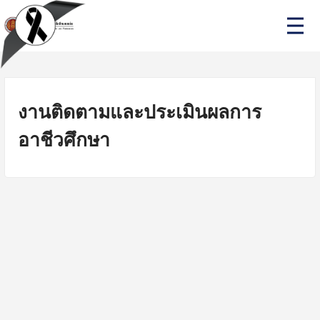
Skip
P
to
r
i
content
m
a
r
y
M
งานติดตามและประเมินผลการ
e
n
อาชีวศึกษา
u