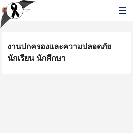
Skip
P
to
r
i
content
m
a
r
y
M
งานปกครองและความปลอดภัย
e
n
นักเรียน นักศึกษา
u