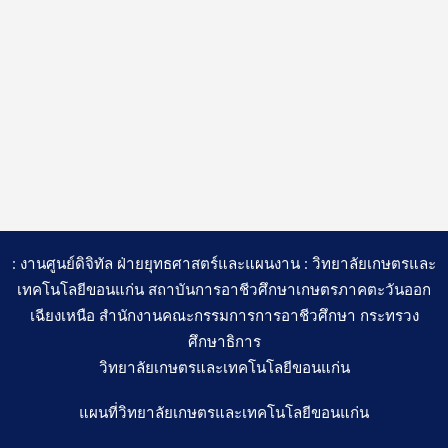
: งานศูนย์ดิจิทัล ฝ่ายยุทธศาสตร์และแผนงาน : วิทยาลัยเกษตรและ
เทคโนโลยีขอนแก่น สถาบันการอาชีวศึกษาเกษตรภาคตะวันออก
เฉียงเหนือ สำนักงานคณะกรรมการการอาชีวศึกษา กระทรวง
ศึกษาธิการ
วิทยาลัยเกษตรและเทคโนโลยีขอนแก่น
แผนที่วิทยาลัยเกษตรและเทคโนโลยีขอนแก่น