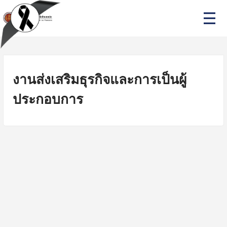
Skip
P
to
r
i
content
m
a
r
y
M
งานส่งเสริมธุรกิจและการเป็นผู้
e
n
ประกอบการ
u