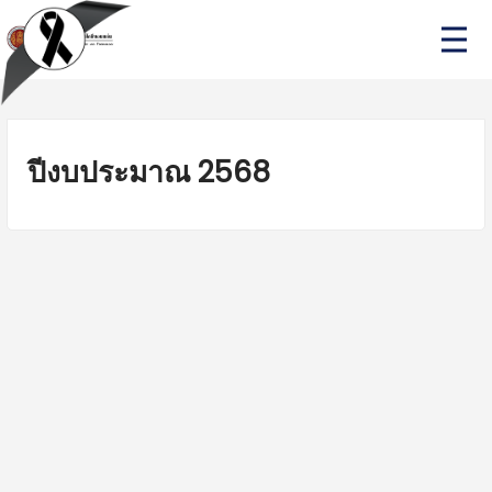
Skip
P
to
r
i
content
m
a
r
y
M
ปีงบประมาณ 2568
e
n
u