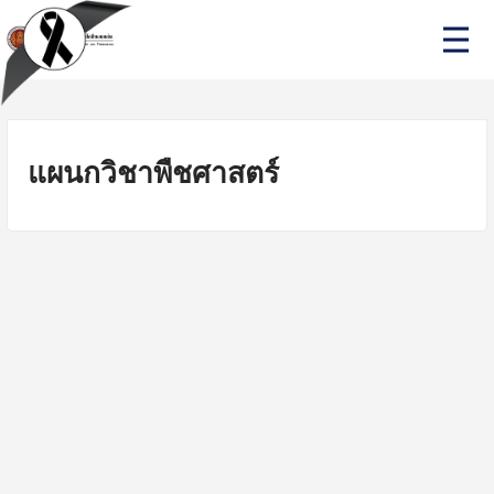
Skip
P
to
r
i
content
m
a
r
y
M
แผนกวิชาพืชศาสตร์
e
n
u