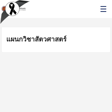
Skip
P
to
r
i
content
m
a
r
y
M
แผนกวิชาสัตวศาสตร์
e
n
u