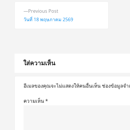
แ
P
Previous Post
น
r
วันที่ 18 พฤษภาคม 2569
e
ะ
v
แ
i
o
น
u
ใส่ความเห็น
ว
s
เ
p
อีเมลของคุณจะไม่แสดงให้คนอื่นเห็น
ช่องข้อมูลจำ
o
รื่
s
ความเห็น
*
อ
t
:
ง