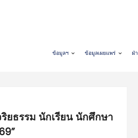
น
า
บั
ร
พื้
ฐ
ฏิ
ติ
น
ล
บั
ป
พื้
มู
ฏิ
น
ล
อ
ป
ผ
มู
ข้
น
แ
อ
e
ผ
e
ข้
s
แ
s
d
p
d
p
n
a
n
a
a
l
a
l
ข้อมูลฯ
ข้อมูลเผยแพร่
ฝ่
submenu
submenu
submenu
submenu
Expand
ข้อมูลฯ
Collapse
ข้อมูลฯ
submenu
submenu
submenu
Expand
ข้อมูลเผยแพร่
Collapse
ข้อมูลเผยแพร่
submenu
p
l
p
l
o
x
o
x
C
E
C
E
ิยธรรม นักเรียน นักศึกษา
569”