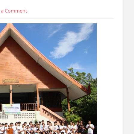
on
e a Comment
“โครงการ
อบรม
คุณธรรม
จริยธรรม
นักเรียน
นักศึกษา
ใหม่
ประจำ
ปี
การ
ศึกษา
2569”