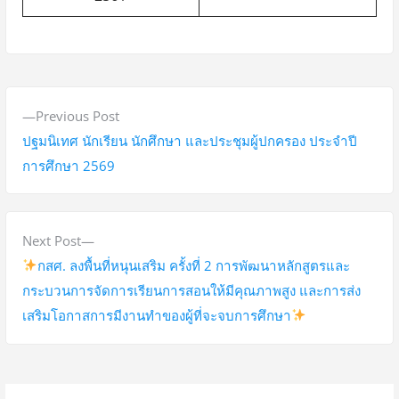
แ
P
Previous Post
น
r
ปฐมนิเทศ นักเรียน นักศึกษา และประชุมผู้ปกครอง ประจำปี
ะ
e
การศึกษา 2569
v
แ
i
น
o
N
Next Post
ว
u
e
กสศ. ลงพื้นที่หนุนเสริม ครั้งที่ 2 การพัฒนาหลักสูตรและ
s
x
กระบวนการจัดการเรียนการสอนให้มีคุณภาพสูง และการส่ง
เ
p
t
เสริมโอกาสการมีงานทำของผู้ที่จะจบการศึกษา
รื่
o
p
อ
s
o
t
s
ง