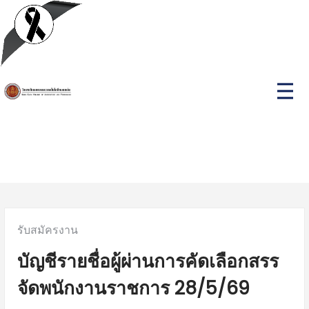
Skip
to
content
P
r
i
m
a
r
y
M
e
n
u
Posted
รับสมัครงาน
in:
บัญชีรายชื่อผู้ผ่านการคัดเลือกสรร
จัดพนักงานราชการ 28/5/69