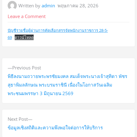
Written by
admin
พฤษภาคม 28, 2026
on
Leave a Comment
บัญชี
บัญชีรายชื่อผู้ผ่านการคัดเลือกสรรจัดพนักงานราชการ 28-5-
ราย
69
ดาวน์โหลด
ชื่อ
ผู้
ผ่าน
แ
P
การ
Previous Post
น
r
คัด
พิธีลงนามถวายพระพรชัยมงคล สมเด็จพระนางเจ้าสุทิดา พัชร
ะ
e
เลือกสรร
สุธาพิมลลักษณ พระบรมราชินี เนื่องในโอกาสวันเฉลิม
v
จัด
พระชนมพรรษา 3 มิถุนายน 2569
แ
i
พนักงาน
น
o
ราชการ
ว
u
28/5/69
N
Next Post
s
e
ข้อมูลเชิงสถิติและความพึงพอใจต่อการให้บริการ
เ
p
x