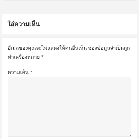
รื่
o
t
อ
s
p
ใส่ความเห็น
t
o
ง
:
s
t
อีเมลของคุณจะไม่แสดงให้คนอื่นเห็น
ช่องข้อมูลจำเป็นถูก
:
ทำเครื่องหมาย
*
ความเห็น
*